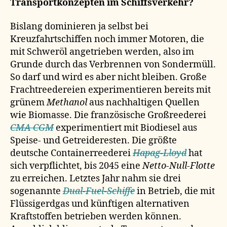
Transportkonzepten im Schiffsverkehr?
Bislang dominieren ja selbst bei
Kreuzfahrtschiffen noch immer Motoren, die
mit Schweröl angetrieben werden, also im
Grunde durch das Verbrennen von Sondermüll.
So darf und wird es aber nicht bleiben. Große
Frachtreedereien experimentieren bereits mit
grünem
Methanol
aus nachhaltigen Quellen
wie Biomasse. Die französische Großreederei
CMA CGM
experimentiert mit Biodiesel aus
Speise- und Getreideresten. Die größte
deutsche Containerreederei
Hapag-Lloyd
hat
sich verpflichtet, bis 2045 eine
Netto-Null-Flotte
zu erreichen. Letztes Jahr nahm sie drei
sogenannte
Dual-Fuel-Schiffe
in Betrieb, die mit
Flüssigerdgas und künftigen alternativen
Kraftstoffen betrieben werden können.