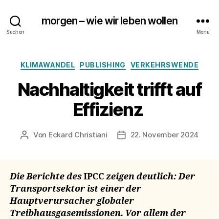
morgen – wie wir leben wollen
Suchen
Menü
Kategorien
KLIMAWANDEL
PUBLISHING
VERKEHRSWENDE
Nachhaltigkeit trifft auf
Effizienz
Von
Eckard Christiani
22. November 2024
Beitragsautor
Beitragsdatum
Die Berichte des
IPCC
zeigen deutlich: Der
Transportsektor ist einer der
Hauptverursacher globaler
Treibhausgasemissionen. Vor allem der