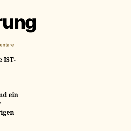
rung
zu
entare
leistung
und
e IST-
ernährung
nd ein
r
rigen