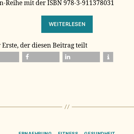
-Reihe mit der ISBN 978-3-911378031
„NEU:
WEITERLESEN
Yoga
Special“
 Erste, der diesen Beitrag teilt
teilen
mitteilen
rter
Kategorien
ERNAEHRUNG
FITNESS
GESUNDHEIT