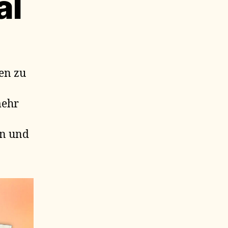
al
en zu
mehr
en und