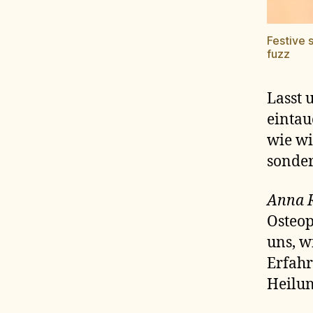
Festive 
fuzz
Lasst 
eintau
wie wi
sonder
Anna 
Osteop
uns, w
Erfahr
Heilun