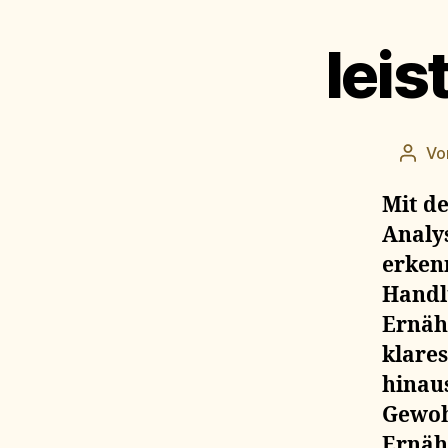
lei
Vo
Beitr
Mit 
Analys
erken
Handlu
Ernäh
klare
hinau
Gewoh
Ernäh