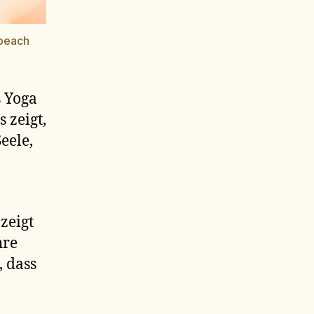
 peach
s Yoga
 zeigt,
eele,
zeigt
hre
 dass