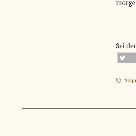
morgen
Sei der
twittern
Yoga
Schlagwö