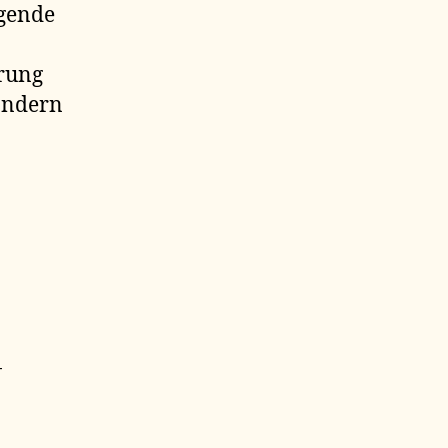
gende
rung
sondern
-