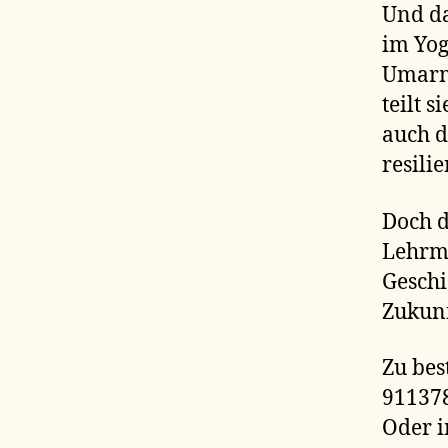
Und da
im Yo
Umarmu
teilt 
auch d
resili
Doch d
Lehrme
Geschi
Zukunf
Zu bes
91137
Oder i