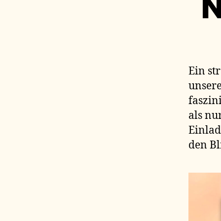
N
Ein st
unsere
faszin
als nu
Einlad
den Bl