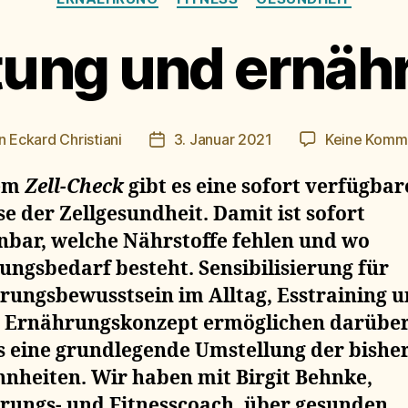
stung und ernäh
n
Eckard Christiani
3. Januar 2021
Keine Komm
agsautor
Beitragsdatum
dem
Zell-Check
gibt es eine sofort verfügbar
e der Zellgesundheit. Damit ist sofort
nbar, welche Nährstoffe fehlen und wo
ngsbedarf besteht. Sensibilisierung für
rungsbewusstsein im Alltag, Esstraining u
s Ernährungskonzept ermöglichen darübe
s eine grundlegende Umstellung der bishe
nheiten. Wir haben mit Birgit Behnke,
rungs- und Fitnesscoach, über gesunden