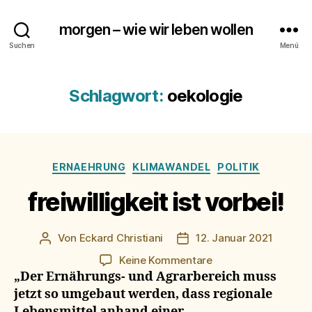
morgen – wie wir leben wollen
Suchen
Menü
Schlagwort:
oekologie
Kategorien
ERNAEHRUNG
KLIMAWANDEL
POLITIK
freiwilligkeit ist vorbei!
Von
Eckard Christiani
12. Januar 2021
Beitragsautor
Beitragsdatum
zu
Keine Kommentare
freiwilligkeit
„Der Ernährungs- und Agrarbereich muss
ist
jetzt so umgebaut werden, dass regionale
vorbei!
Lebensmittel anhand einer