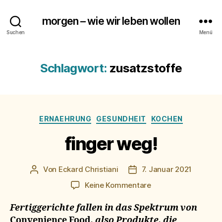
morgen – wie wir leben wollen
Suchen
Menü
Schlagwort:
zusatzstoffe
Kategorien
ERNAEHRUNG
GESUNDHEIT
KOCHEN
finger weg!
Von
Eckard Christiani
7. Januar 2021
Beitragsautor
Beitragsdatum
zu
Keine Kommentare
finger
weg!
Fertiggerichte fallen in das Spektrum von
Convenience Food
, also Produkte, die