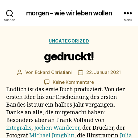
morgen – wie wir leben wollen
Suchen
Menü
Kategorien
UNCATEGORIZED
gedruckt!
Von
Eckard Christiani
22. Januar 2021
Beitragsautor
Beitragsdatum
zu
Keine Kommentare
gedruckt!
Endlich ist das erste Buch produziert. Von der
ersten Idee bis zur Erscheinung des ersten
Bandes ist nur ein halbes Jahr vergangen.
Danke an alle, die mitgemacht haben:
Besonders aber an Frank Volland von
integralis
,
Jochen Wanderer
, der Drucker, der
Fotograf
Michael Jungblut
, die Illustratorin
Julia