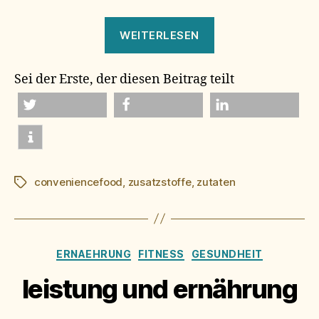
„finger
WEITERLESEN
weg!“
Sei der Erste, der diesen Beitrag teilt
twittern
teilen
mitteilen
conveniencefood
,
zusatzstoffe
,
zutaten
Schlagwörter
Kategorien
ERNAEHRUNG
FITNESS
GESUNDHEIT
leistung und ernährung