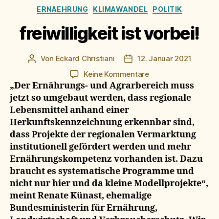
Kategorien
ERNAEHRUNG
KLIMAWANDEL
POLITIK
freiwilligkeit ist vorbei!
Von
Eckard Christiani
12. Januar 2021
Beitragsautor
Beitragsdatum
zu
Keine Kommentare
freiwilligkeit
„Der Ernährungs- und Agrarbereich muss
ist
jetzt so umgebaut werden, dass regionale
vorbei!
Lebensmittel anhand einer
Herkunftskennzeichnung erkennbar sind,
dass Projekte der regionalen Vermarktung
institutionell gefördert werden und mehr
Ernährungskompetenz vorhanden ist. Dazu
braucht es systematische Programme und
nicht nur hier und da kleine Modellprojekte“,
meint Renate Künast, ehemalige
Bundesministerin für Ernährung,