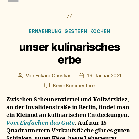
Kategorien
ERNAEHRUNG
GESTERN
KOCHEN
unser kulinarisches
erbe
Von
Eckard Christiani
19. Januar 2021
Beitragsautor
Beitragsdatum
zu
Keine Kommentare
unser
kulinarisches
Zwischen Scheunenviertel und Kollwitzkiez,
erbe
an der Invalidenstraße in Berlin, findet man
ein Kleinod an kulinarischen Entdeckungen.
Vom Einfachen das Gute
.
Auf nur 45
Quadratmetern Verkaufsfläche gibt es guten
Schinken, guten Käse, beste Leberwurst,