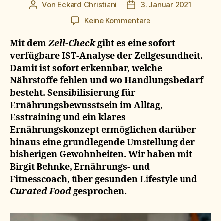
Von
Eckard Christiani
3. Januar 2021
Beitragsautor
Beitragsdatum
zu
Keine Kommentare
leistung
und
Mit dem
Zell-Check
gibt es eine sofort
ernährung
verfügbare IST-Analyse der Zellgesundheit.
Damit ist sofort erkennbar, welche
Nährstoffe fehlen und wo Handlungsbedarf
besteht. Sensibilisierung für
Ernährungsbewusstsein im Alltag,
Esstraining und ein klares
Ernährungskonzept ermöglichen darüber
hinaus eine grundlegende Umstellung der
bisherigen Gewohnheiten. Wir haben mit
Birgit Behnke, Ernährungs- und
Fitnesscoach, über gesunden Lifestyle und
Curated Food
gesprochen.