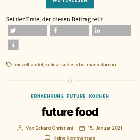
WEITERLESEN
kulinarisches
erbe“
Sei der Erste, der diesen Beitrag teilt
twittern
teilen
mitteilen
einzelhandel
,
kulinarischeserbe
,
manuelarehn
Schlagwörter
Kategorien
ERNAEHRUNG
FUTURE
KOCHEN
future food
Von
Eckard Christiani
15. Januar 2021
Beitragsautor
Beitragsdatum
zu
Keine Kommentare