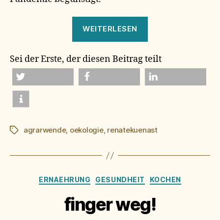
„freiwilligkeit
WEITERLESEN
ist
vorbei!“
Sei der Erste, der diesen Beitrag teilt
twittern
teilen
mitteilen
agrarwende
,
oekologie
,
renatekuenast
Schlagwörter
Kategorien
ERNAEHRUNG
GESUNDHEIT
KOCHEN
finger weg!